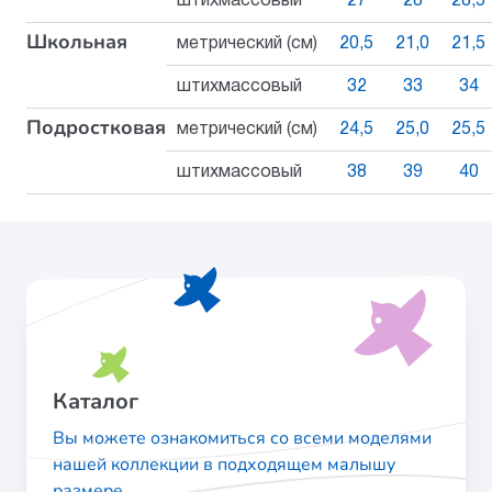
штихмассовый
27
28
28,5
Школьная
метрический (см)
20,5
21,0
21,5
штихмассовый
32
33
34
Подростковая
метрический (см)
24,5
25,0
25,5
штихмассовый
38
39
40
Каталог
Вы можете ознакомиться со всеми моделями
нашей коллекции в подходящем малышу
размере