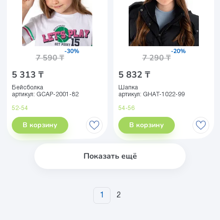
-30%
-20%
7 590 ₸
7 290 ₸
5 313 ₸
5 832 ₸
Бейсболка
Шапка
артикул:
GCAP-2001-82
артикул:
GHAT-1022-99
52-54
54-56
В корзину
В корзину
Показать ещё
1
2