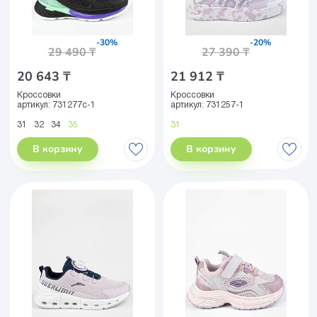
-30%
-20%
29 490 ₸
27 390 ₸
20 643 ₸
21 912 ₸
Кроссовки
Кроссовки
артикул:
731277с-1
артикул:
731257-1
31
32
34
35
31
В корзину
В корзину