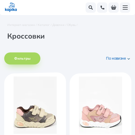
Интернет-магазин /
Каталог /
Девочки /
Обувь /
Кроссовки
Фильтры
По новизне