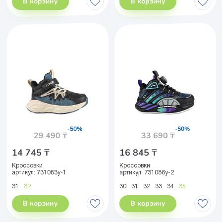
В корзину
В корзину
-50%
-50%
29 490 ₸
33 690 ₸
14 745 ₸
16 845 ₸
Кроссовки
Кроссовки
артикул:
731083у-1
артикул:
731086у-2
31
32
30
31
32
33
34
35
В корзину
В корзину