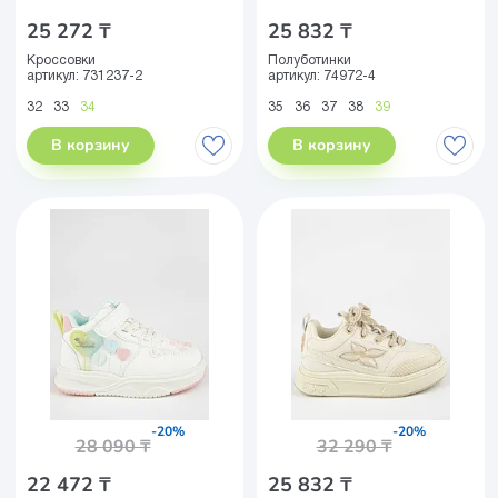
25 272 ₸
25 832 ₸
Кроссовки
Полуботинки
артикул:
731237-2
артикул:
74972-4
32
33
34
35
36
37
38
39
В корзину
В корзину
-20%
-20%
28 090 ₸
32 290 ₸
22 472 ₸
25 832 ₸