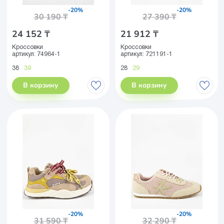
-20%
-20%
30 190 ₸
27 390 ₸
24 152 ₸
21 912 ₸
Кроссовки
Кроссовки
артикул:
74964-1
артикул:
721191-1
38
39
28
29
В корзину
В корзину
-20%
-20%
31 590 ₸
32 290 ₸