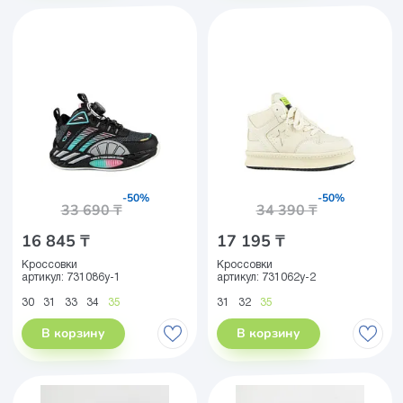
-50%
-50%
33 690 ₸
34 390 ₸
16 845 ₸
17 195 ₸
Кроссовки
Кроссовки
артикул:
731086у-1
артикул:
731062у-2
30
31
33
34
35
31
32
35
В корзину
В корзину