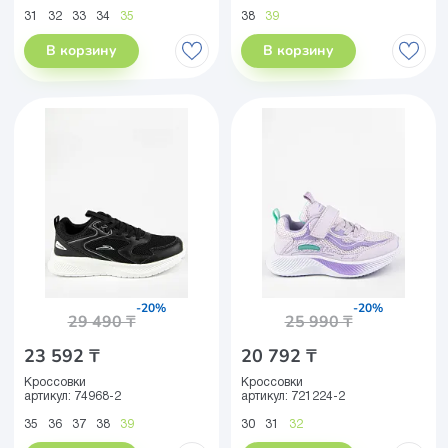
31
32
33
34
35
38
39
В корзину
В корзину
-20%
-20%
29 490 ₸
25 990 ₸
23 592 ₸
20 792 ₸
Кроссовки
Кроссовки
артикул:
74968-2
артикул:
721224-2
35
36
37
38
39
30
31
32