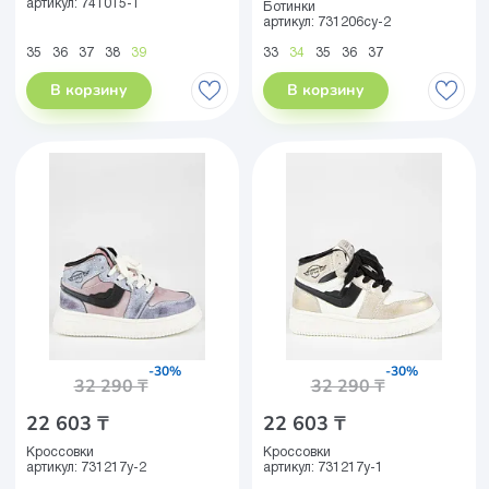
артикул:
741015-1
Ботинки
артикул:
731206су-2
35
36
37
38
39
33
34
35
36
37
В корзину
В корзину
-30%
-30%
32 290 ₸
32 290 ₸
22 603 ₸
22 603 ₸
Кроссовки
Кроссовки
артикул:
731217у-2
артикул:
731217у-1