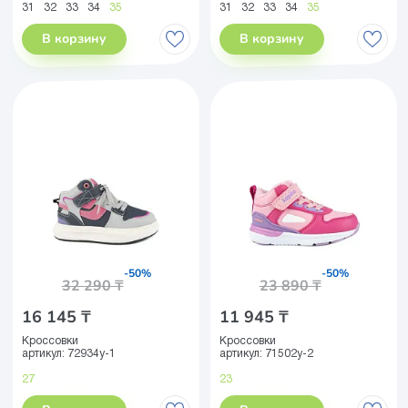
31
32
33
34
35
31
32
33
34
35
В корзину
В корзину
-50%
-50%
32 290 ₸
23 890 ₸
16 145 ₸
11 945 ₸
Кроссовки
Кроссовки
артикул:
72934у-1
артикул:
71502у-2
27
23