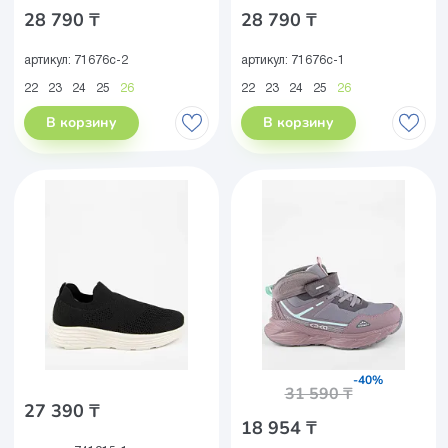
28 790 ₸
28 790 ₸
артикул:
71676с-2
артикул:
71676с-1
22
23
24
25
26
22
23
24
25
26
В корзину
В корзину
-40%
31 590 ₸
27 390 ₸
18 954 ₸