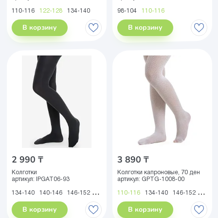
110-116
122-128
134-140
98-104
110-116
В корзину
В корзину
2 990 ₸
3 890 ₸
Колготки
Колготки капроновые, 70 ден
артикул:
IPGAT06-93
артикул:
GPTG-1008-00
134-140
140-146
146-152
152-158
110-116
158-164
134-140
146-152
158-1
В корзину
В корзину