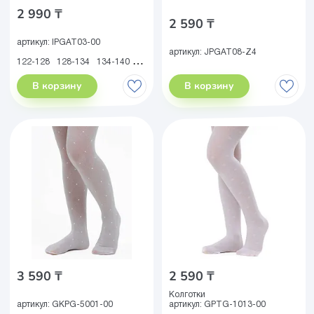
2 990 ₸
2 590 ₸
артикул:
IPGAT03-00
артикул:
JPGAT08-Z4
122-128
128-134
134-140
140-146
146-152
152-158
158-164
В корзину
В корзину
3 590 ₸
2 590 ₸
Колготки
артикул:
GKPG-5001-00
артикул:
GPTG-1013-00