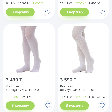
98-104
110-116
122-128
134-140
116-122
146-152
122-128
128-134
134-1
В корзину
В корзину
3 490 ₸
3 590 ₸
Колготки
Колготки
артикул:
GPTG-1012-00
артикул:
GPTG-1011-01
122-128
128-134
116-122
122-128
128-134
134-1
В корзину
В корзину