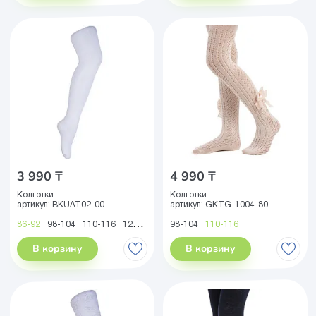
3 990 ₸
4 990 ₸
Колготки
Колготки
артикул:
BKUAT02-00
артикул:
GKTG-1004-80
86-92
98-104
110-116
122-128
134-140
98-104
146-152
110-116
В корзину
В корзину