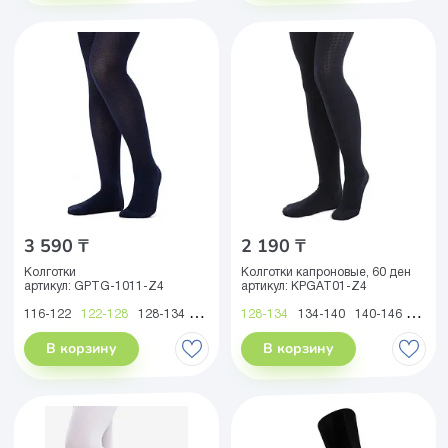
3 590 ₸
2 190 ₸
Колготки
Колготки капроновые, 60 ден
артикул:
GPTG-1011-Z4
артикул:
KPGAT01-Z4
116-122
122-128
128-134
134-140
128-134
140-146
134-140
146-152
140-146
152-158
146-1
158
В корзину
В корзину