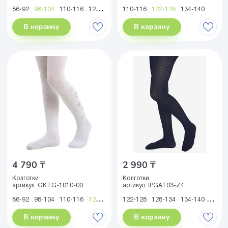
86-92
98-104
110-116
122-128
110-116
122-128
134-140
В корзину
В корзину
4 790 ₸
2 990 ₸
Колготки
Колготки
артикул:
GKTG-1010-00
артикул:
IPGAT03-Z4
86-92
98-104
110-116
122-128
122-128
128-134
134-140
140-1
В корзину
В корзину