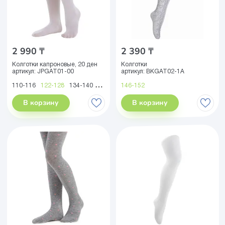
2 990 ₸
2 390 ₸
Колготки капроновые, 20 ден
Колготки
артикул:
JPGAT01-00
артикул:
BKGAT02-1A
110-116
122-128
134-140
146-152
146-152
158-164
В корзину
В корзину