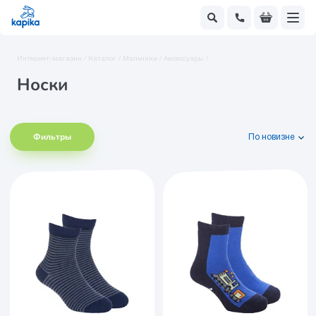
Интернет-магазин /
Каталог /
Мальчики /
Аксессуары /
Носки
Фильтры
По новизне