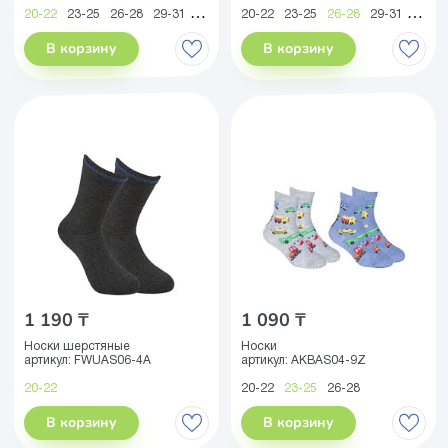
20-22
23-25
26-28
29-31
32-34
35-38
20-22
23-25
26-28
29-31
32-34
В корзину
В корзину
1 190 ₸
1 090 ₸
Носки шерстяные
Носки
артикул:
FWUAS06-4A
артикул:
AKBAS04-9Z
20-22
20-22
23-25
26-28
В корзину
В корзину