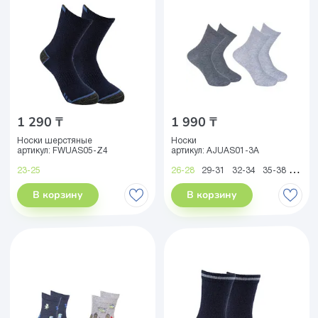
1 290 ₸
1 990 ₸
Носки шерстяные
Носки
артикул:
FWUAS05-Z4
артикул:
AJUAS01-3A
23-25
26-28
29-31
32-34
35-38
39-41
В корзину
В корзину